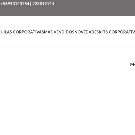
+56940143754
|
228819144
HILAS CORPORATIVAS
MÁS VENDIDOS
NOVEDADES
KITS CORPORATI
M