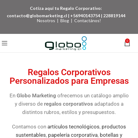
Cotiza aquí tu Regalo Corporativo:
contacto@globomarketing.cl
|
+56940143754
|
228819144
Nosotros
|
Blog
|
Contactános!
0
Regalos Corporativos
Personalizados para Empresas
En
Globo Marketing
ofrecemos un catálogo amplio
y diverso de
regalos corporativos
adaptados a
distintos rubros, estilos y presupuestos.
Contamos con
artículos tecnológicos
,
productos
sustentables
,
papelería corporativa
,
botellas y