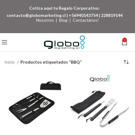
Cotiza aquí tu Regalo Corporativo:
contacto@globomarketing.cl
|
+56940143754
|
228819144
Nosotros
|
Blog
|
Contactános!
0
Inicio
Productos etiquetados “BBQ”