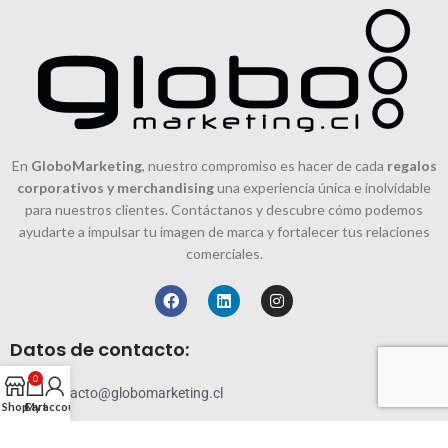
En
GloboMarketing
, nuestro compromiso es hacer de cada
regalos
corporativos y merchandising
una experiencia única e inolvidable
para nuestros clientes. Contáctanos y descubre cómo podemos
ayudarte a impulsar tu imagen de marca y fortalecer tus relaciones
comerciales.
Datos de contacto:
0
contacto@globomarketing.cl
Shop
Cart
My account
228819144