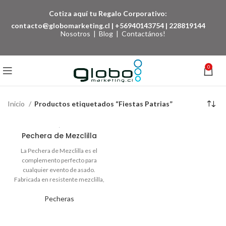
Cotiza aquí tu Regalo Corporativo:
contacto@globomarketing.cl
|
+56940143754
|
228819144
Nosotros
|
Blog
|
Contactános!
0
Inicio
Productos etiquetados “Fiestas Patrias”
Pechera de Mezclilla
La Pechera de Mezclilla es el
complemento perfecto para
cualquier evento de asado.
Fabricada en resistente mezclilla,
puede personalizarse con tu logo a
Pecheras
1 color, lo que la convierte en un
excelente regalo corporativo. Es
práctica, duradera y garantiza que