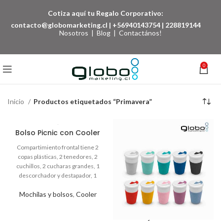
Cotiza aquí tu Regalo Corporativo:
contacto@globomarketing.cl
|
+56940143754
|
228819144
Nosotros
|
Blog
|
Contactános!
0
Inicio
Productos etiquetados “Primavera”
Bolso Picnic con Cooler
Mochilas y bolsos
,
Cooler