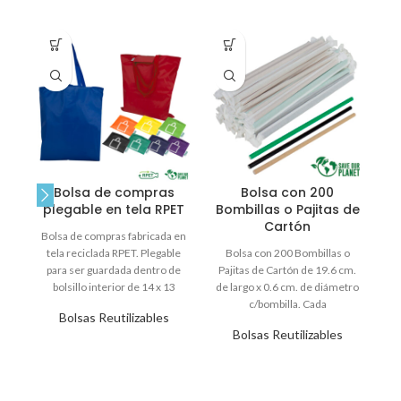
Bolsa de compras
Bolsa con 200
plegable en tela RPET
Bombillas o Pajitas de
p
Cartón
Bolsa de compras fabricada en
tela reciclada RPET. Plegable
Bolsa con 200 Bombillas o
B
para ser guardada dentro de
Pajitas de Cartón de 19.6 cm.
1.
bolsillo interior de 14 x 13
de largo x 0.6 cm. de diámetro
m
c/bombilla. Cada
Bolsas Reutilizables
Bolsas Reutilizables