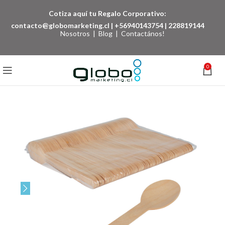
Cotiza aquí tu Regalo Corporativo:
contacto@globomarketing.cl
|
+56940143754
|
228819144
Nosotros
|
Blog
|
Contactános!
0