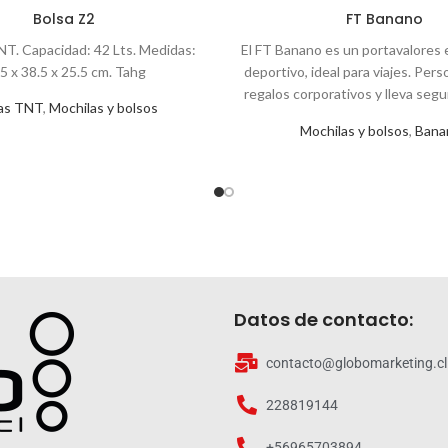
Bolsa Z2
FT Banano
NT. Capacidad: 42 Lts. Medidas:
El FT Banano es un portavalores
5 x 38.5 x 25.5 cm. Tahg
deportivo, ideal para viajes. Pers
regalos corporativos y lleva segur
as TNT
,
Mochilas y bolsos
a tus clientes y colabora
Mochilas y bolsos
,
Bana
Datos de contacto:
contacto@globomarketing.cl
228819144
+56965703894