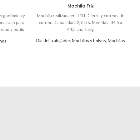
Mochila Friz
 ergonómico y
Mochila realizada en TNT. Cierre y correas de
P
onalízalo para
cordón. Capacidad: 2,9 Lts. Medidas: 34,5 x
idad y estilo
44,5 cm. Tahg
dores.
Día del trabajador
,
Mochilas y bolsos
,
Mochilas
nos