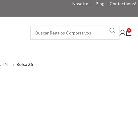
Nosotros
|
Blog
|
Contactános!
0
as TNT
Bolsa Z5