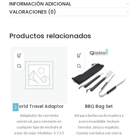
INFORMACIÓN ADICIONAL
VALORACIONES (0)
Productos relacionados
World Travel Adaptor
BBQ Bag Set
Adaptador de corriente
Set para barbacoa de madera y
Ll
universal, para conexión en
acero inoxidable. Incluye
cualquier tipo de enchufe al
tenedor, pinza y espátula.
estar de viaje. Medidas: 5,7 x 5
Cuenta con bolsa con cierre
a