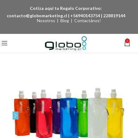
Cotiza aquí tu Regalo Corporativo:
contacto@globomarketing.cl
|
+56940143754
|
228819144
Nosotros
|
Blog
|
Contactános!
0