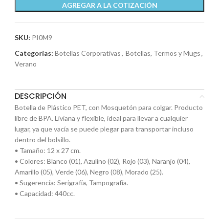
AGREGAR A LA COTIZACIÓN
SKU:
PI0M9
Categorías:
Botellas Corporativas
,
Botellas, Termos y Mugs
,
Verano
DESCRIPCIÓN
Botella de Plástico PET, con Mosquetón para colgar. Producto
libre de BPA. Liviana y flexible, ideal para llevar a cualquier
lugar, ya que vacía se puede plegar para transportar incluso
dentro del bolsillo.
• Tamaño: 12 x 27 cm.
• Colores: Blanco (01), Azulino (02), Rojo (03), Naranjo (04),
Amarillo (05), Verde (06), Negro (08), Morado (25).
• Sugerencia: Serigrafía, Tampografía.
• Capacidad: 440cc.