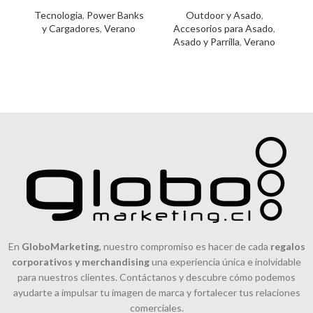
x
ajustable. Medidas:
Tecnologia
,
Power Banks
Outdoor y Asado
,
A
y Cargadores
,
Verano
Accesorios para Asado
,
Asado y Parrilla
,
Verano
En
GloboMarketing
, nuestro compromiso es hacer de cada
regalos
corporativos y merchandising
una experiencia única e inolvidable
para nuestros clientes. Contáctanos y descubre cómo podemos
ayudarte a impulsar tu imagen de marca y fortalecer tus relaciones
comerciales.