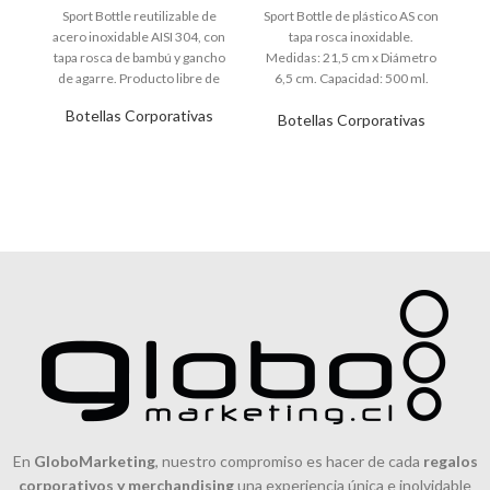
Sport Bottle reutilizable de
Sport Bottle de plástico AS con
B
acero inoxidable AISI 304, con
tapa rosca inoxidable.
b
tapa rosca de bambú y gancho
Medidas: 21,5 cm x Diámetro
in
de agarre. Producto libre de
6,5 cm. Capacidad: 500 ml.
Tahg
Botellas Corporativas
Botellas Corporativas
En
GloboMarketing
, nuestro compromiso es hacer de cada
regalos
corporativos y merchandising
una experiencia única e inolvidable