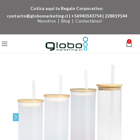
Cotiza aquí tu Regalo Corporativo:
contacto@globomarketing.cl
|
+56940143754
|
228819144
Nosotros
|
Blog
|
Contactános!
0