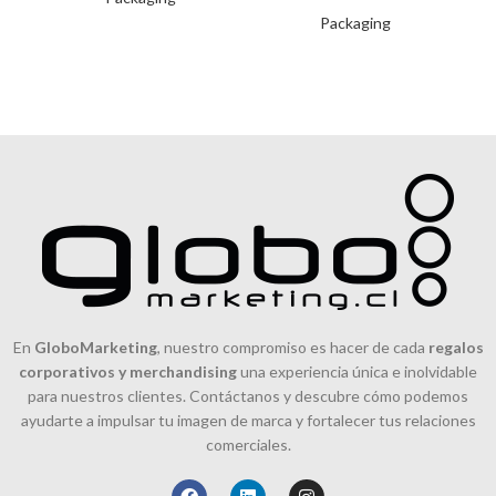
“E” de 1mm, reforzado con
Packaging
ondas internas,
En
GloboMarketing
, nuestro compromiso es hacer de cada
regalos
corporativos y merchandising
una experiencia única e inolvidable
para nuestros clientes. Contáctanos y descubre cómo podemos
ayudarte a impulsar tu imagen de marca y fortalecer tus relaciones
comerciales.