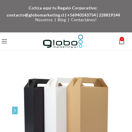
Cotiza aquí tu Regalo Corporativo:
contacto@globomarketing.cl
|
+56940143754
|
228819144
Nosotros
|
Blog
|
Contactános!
0