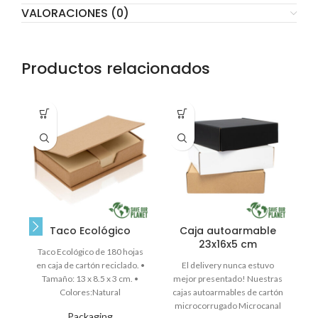
VALORACIONES (0)
Productos relacionados
Taco Ecológico
Caja autoarmable
23x16x5 cm
Taco Ecológico de 180 hojas
en caja de cartón reciclado. •
El delivery nunca estuvo
Tamaño: 13 x 8.5 x 3 cm. •
mejor presentado! Nuestras
m
Colores:Natural
cajas autoarmables de cartón
microcorrugado Microcanal
es
Packaging