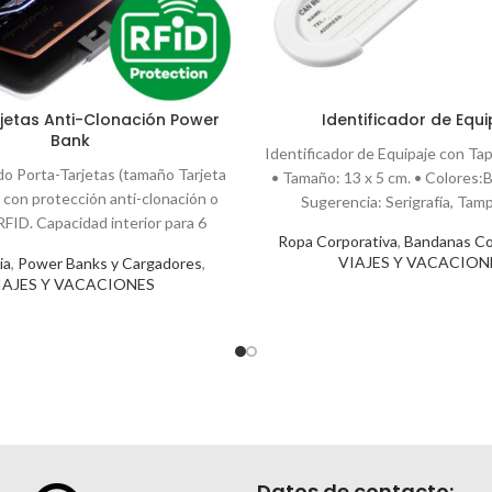
jetas Anti-Clonación Power
Identificador de Equi
Bank
Identificador de Equipaje con Tap
do Porta-Tarjetas (tamaño Tarjeta
• Tamaño: 13 x 5 cm. • Colores:B
 con protección anti-clonación o
Sugerencia: Serigrafía, Tamp
FID. Capacidad interior para 6
Ropa Corporativa
,
Bandanas Co
rjetas. Incluye cargador
VIAJES Y VACACION
ia
,
Power Banks y Cargadores
,
IAJES Y VACACIONES
Datos de contacto: