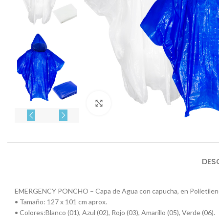
Click to enlarge
DES
EMERGENCY PONCHO – Capa de Agua con capucha, en Polietileno de 
• Tamaño: 127 x 101 cm aprox.
• Colores:Blanco (01), Azul (02), Rojo (03), Amarillo (05), Verde (06).