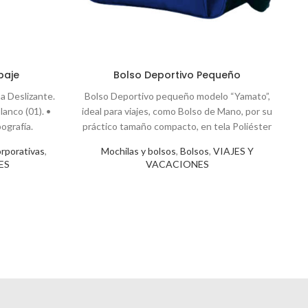
paje
Bolso Deportivo Pequeño
a Deslizante.
Bolso Deportivo pequeño modelo “Yamato”,
Bo
lanco (01). •
ideal para viajes, como Bolso de Mano, por su
ografía.
práctico tamaño compacto, en tela Poliéster
rporativas
,
Mochilas y bolsos
,
Bolsos
,
VIAJES Y
ES
VACACIONES