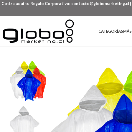
Cotiza aquí tu Regalo Corporativo:
contacto@globomarketing.cl
|
CATEGORÍAS
MÁS