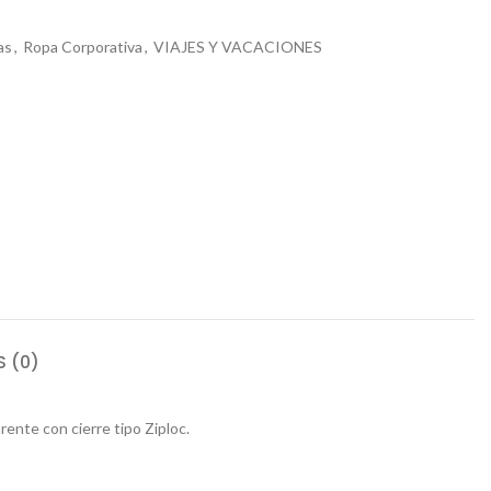
as
,
Ropa Corporativa
,
VIAJES Y VACACIONES
 (0)
nte con cierre tipo Ziploc.