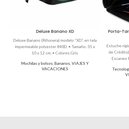
Deluxe Banano XD
Porta-Tar
Deluxe Banano (Riñonera) modelo “XD”, en tela
Estuche rígi
impermeable polyester 840D. • Tamaño: 35 x
de Crédito)
10 x 12 cm. • Colores:Gris
Escaneo R
Mochilas y bolsos
,
Bananos
,
VIAJES Y
Ta
VACACIONES
Tecnolog
V