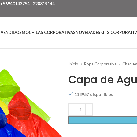
+56940143754
|
228819144
 VENDIDOS
MOCHILAS CORPORATIVAS
NOVEDADES
KITS CORPORATI
Inicio
Ropa Corporativa
Chaquet
Capa de Agu
118957 disponibles