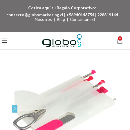
Cotiza aquí tu Regalo Corporativo:
contacto@globomarketing.cl
|
+56940143754
|
228819144
Nosotros
|
Blog
|
Contactános!
0