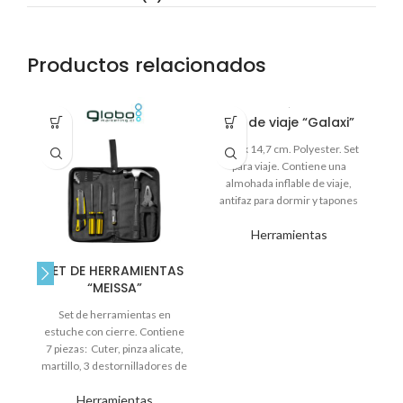
Productos relacionados
Set de viaje “Galaxi”
19,3 x 14,7 cm. Polyester. Set
para viaje. Contiene una
almohada inflable de viaje,
antifaz para dormir y tapones
de oído para dormir.
Herramientas
SET DE HERRAMIENTAS
“MEISSA”
Set de herramientas en
15
estuche con cierre. Contiene
cm
7 piezas: Cuter, pinza alicate,
martillo, 3 destornilladores de
p
diferentes puntas: punta plana
Herramientas
chico, punta plana grande y