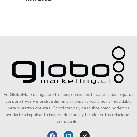
punta phillps y llave allen.
m
co
En
GloboMarketing
, nuestro compromiso es hacer de cada
regalos
corporativos y merchandising
una experiencia única e inolvidable
para nuestros clientes. Contáctanos y descubre cómo podemos
ayudarte a impulsar tu imagen de marca y fortalecer tus relaciones
comerciales.