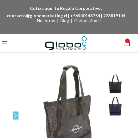
Cotiza aquí tu Regalo Corporativo:
contacto@globomarketing.cl
|
+56940143754
|
228819144
Nosotros
|
Blog
|
Contactános!
0