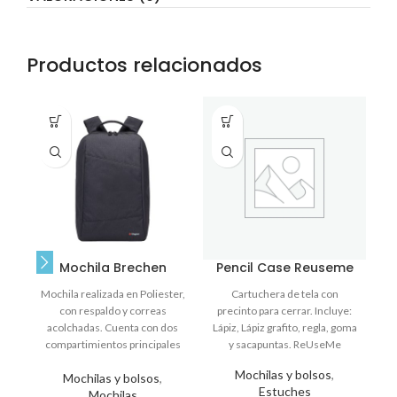
Productos relacionados
Mochila Brechen
Pencil Case Reuseme
Mochila realizada en Poliester,
Cartuchera de tela con
B
con respaldo y correas
precinto para cerrar. Incluye:
L
acolchadas. Cuenta con dos
Lápiz, Lápiz grafito, regla, goma
compartimientos principales
y sacapuntas. ReUseMe
con cierre, uno de ellos
Mochilas y bolsos
,
Mochilas y bolsos
,
completamente
Estuches
Mochilas