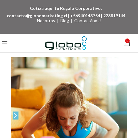
Cotiza aquí tu Regalo Corporativo:
contacto@globomarketing.cl
|
+56940143754
|
228819144
Nosotros
|
Blog
|
Contactános!
0