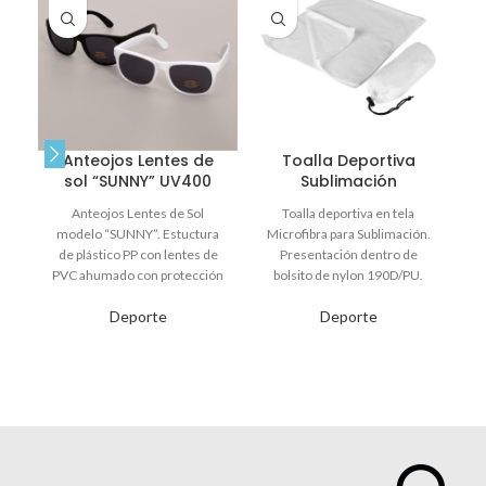
Anteojos Lentes de
Toalla Deportiva
sol “SUNNY” UV400
Sublimación
Anteojos Lentes de Sol
Toalla deportiva en tela
modelo “SUNNY”. Estuctura
Microfibra para Sublimación.
de plástico PP con lentes de
Presentación dentro de
PVC ahumado con protección
bolsito de nylon 190D/PU.
1
solar certificada UV400.
IMPORTANTE: Sólo toalla de
Deporte
Deporte
microfibra para