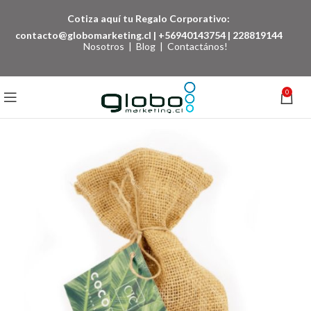
Cotiza aquí tu Regalo Corporativo:
contacto@globomarketing.cl
|
+56940143754
|
228819144
Nosotros
|
Blog
|
Contactános!
0