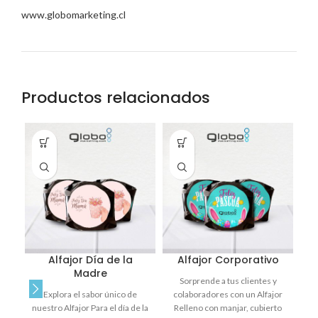
www.globomarketing.cl
Productos relacionados
Alfajor Día de la
Alfajor Corporativo
Madre
Sorprende a tus clientes y
Explora el sabor único de
colaboradores con un Alfajor
D
nuestro Alfajor Para el día de la
Relleno con manjar, cubierto