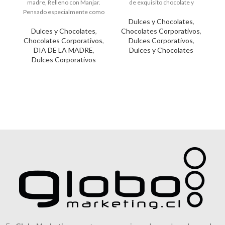
madre, Relleno con Manjar.
de exquisito chocolate y
Pensado especialmente como
personalizado con el logo de tu
Dulces y Chocolates
,
regalo corporativo para
empresa. Un detalle dulce que
r
Dulces y Chocolates
,
Chocolates Corporativos
,
clientes y colaboradores.
deja huella.
co
Chocolates Corporativos
,
Dulces Corporativos
,
C
DIA DE LA MADRE
,
Dulces y Chocolates
Dulces Corporativos