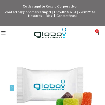
Cotiza aquí tu Regalo Corporativo:
contacto@globomarketing.cl
|
+56940143754
|
228819144
Nosotros
|
Blog
|
Contactános!
0