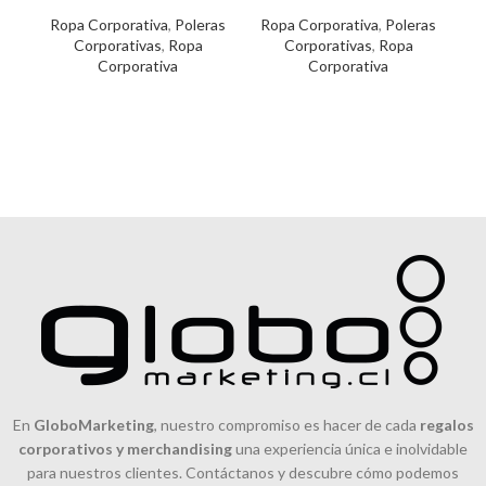
mu
Ropa Corporativa
,
Poleras
Ropa Corporativa
,
Poleras
D
Corporativas
,
Ropa
Corporativas
,
Ropa
Corporativa
Corporativa
pe
En
GloboMarketing
, nuestro compromiso es hacer de cada
regalos
corporativos y merchandising
una experiencia única e inolvidable
para nuestros clientes. Contáctanos y descubre cómo podemos