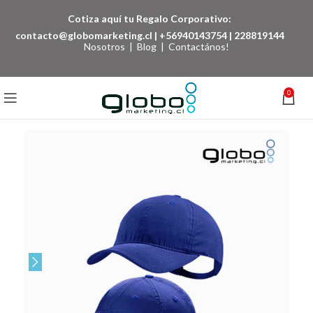
Cotiza aquí tu Regalo Corporativo:
contacto@globomarketing.cl
|
+56940143754
|
228819144
Nosotros
|
Blog
|
Contactános!
0