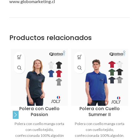
www.globomarketing.cl
Productos relacionados
Polera con Cuello
Polera con Cuello
Passion
Summer II
Polera con cuello manga corta
Polera con cuello manga corta
p
con cuello tejido,
con cuello tejido,
m
confeccionada 100% algodón
confeccionada 100% algodón.