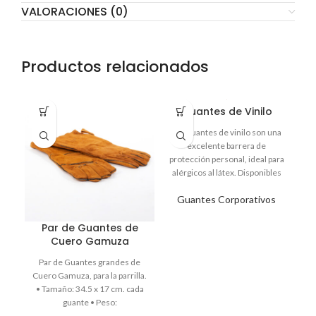
VALORACIONES (0)
Productos relacionados
Guantes de Vinilo
Los guantes de vinilo son una
excelente barrera de
protección personal, ideal para
alérgicos al látex. Disponibles
en tallas S-M y L. Pedido
Guantes Corporativos
mínimo 10 cajas
Par de Guantes de
Cuero Gamuza
Par de Guantes grandes de
Cuero Gamuza, para la parrilla.
• Tamaño: 34.5 x 17 cm. cada
guante • Peso: