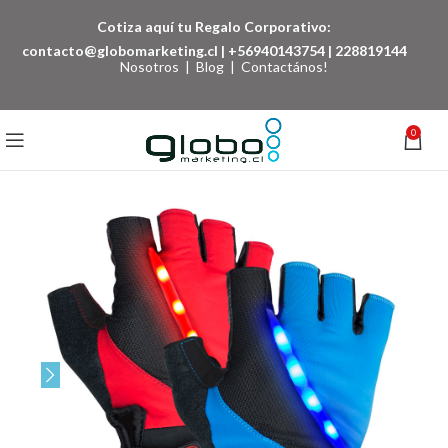
Cotiza aquí tu Regalo Corporativo:
contacto@globomarketing.cl
|
+56940143754
|
228819144
Nosotros
|
Blog
|
Contactános!
0