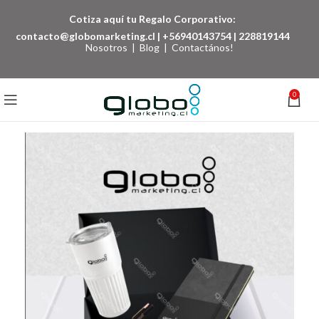
Cotiza aquí tu Regalo Corporativo:
contacto@globomarketing.cl
|
+56940143754
|
228819144
Nosotros
|
Blog
|
Contactános!
0