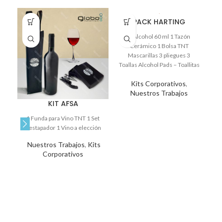
PACK HARTING
1 Alcohol 60 ml 1 Tazón
Cerámico 1 Bolsa TNT
lo
Mascarillas 3 pliegues 3
Toallas Alcohol Pads – Toallitas
Desinfectantes
Kits Corporativos
,
Nuestros Trabajos
KIT AFSA
1 Funda para Vino TNT 1 Set
Destapador 1 Vino a elección
Nuestros Trabajos
,
Kits
Corporativos