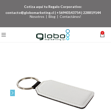
Cotiza aquí tu Regalo Corporativo:
contacto@globomarketing.cl
|
+56940143754
|
228819144
Nosotros
|
Blog
|
Contactános!
0