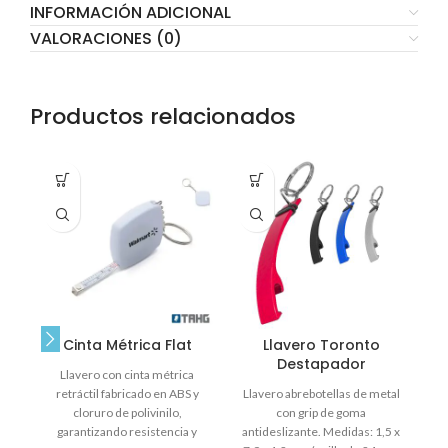
INFORMACIÓN ADICIONAL
VALORACIONES (0)
Productos relacionados
Cinta Métrica Flat
Llavero Toronto
Destapador
Llavero con cinta métrica
retráctil fabricado en ABS y
Llavero abrebotellas de metal
Ø
cloruro de polivinilo,
con grip de goma
garantizando resistencia y
antideslizante. Medidas: 1,5 x