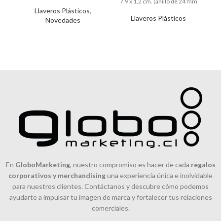
durabilidad. Su diseño
7,9 x 1,2 cm. (anillo de 24 mm
Llaveros Plásticos
,
pequeño, compacto
Llaveros Plásticos
Novedades
En
GloboMarketing
, nuestro compromiso es hacer de cada
regalos
corporativos y merchandising
una experiencia única e inolvidable
para nuestros clientes. Contáctanos y descubre cómo podemos
ayudarte a impulsar tu imagen de marca y fortalecer tus relaciones
comerciales.