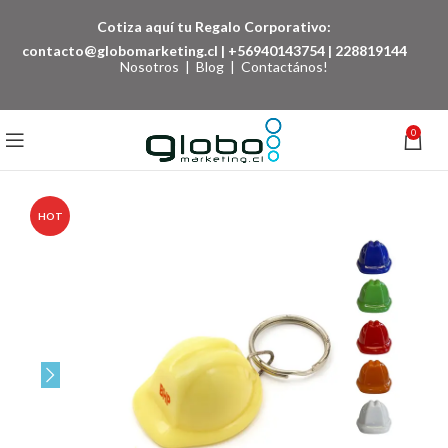
Cotiza aquí tu Regalo Corporativo:
contacto@globomarketing.cl
|
+56940143754
|
228819144
Nosotros
|
Blog
|
Contactános!
0
HOT