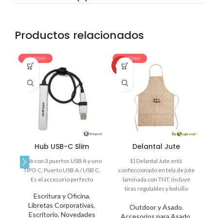
Productos relacionados
HOT
HO
Hub USB-C Slim
Delantal Jute
Hub con 3 puertos USB A y uno
El Delantal Jute está
C
TIPO C. Puerto USB A / USB C.
confeccionado en tela de jute
de
Es el accesorio perfecto
laminada con TNT, incluye
80
tiras regulables y bolsillo
Escritura y Oficina
,
frontal. Ideal para regalos
Libretas Corporativas
,
Outdoor y Asado
,
corporativos.
Escritorio
,
Novedades
C
Accesorios para Asado
,