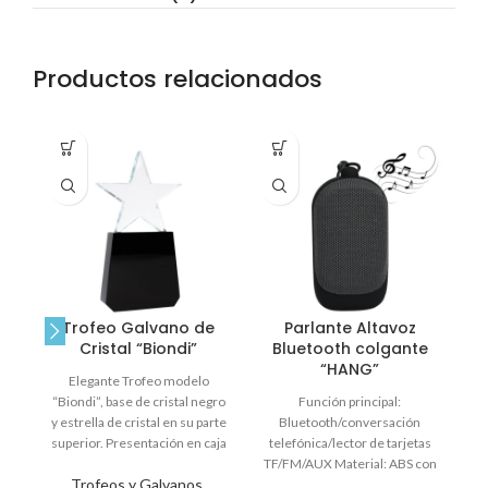
Productos relacionados
Trofeo Galvano de
Parlante Altavoz
Cristal “Biondi”
Bluetooth colgante
“HANG”
Elegante Trofeo modelo
“Biondi”, base de cristal negro
Función principal:
“L
y estrella de cristal en su parte
Bluetooth/conversación
ba
superior. Presentación en caja
telefónica/lector de tarjetas
de
TF/FM/AUX Material: ABS con
Trofeos y Galvanos
,
revestimiento de goma + tela