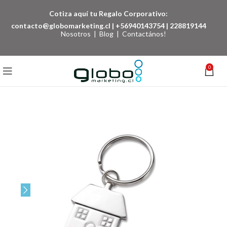
Cotiza aquí tu Regalo Corporativo:
contacto@globomarketing.cl
|
+56940143754
|
228819144
Nosotros
|
Blog
|
Contactános!
0