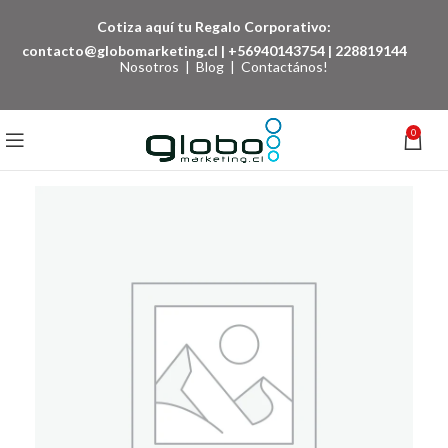
Cotiza aquí tu Regalo Corporativo:
contacto@globomarketing.cl
|
+56940143754
|
228819144
Nosotros
|
Blog
|
Contactános!
0