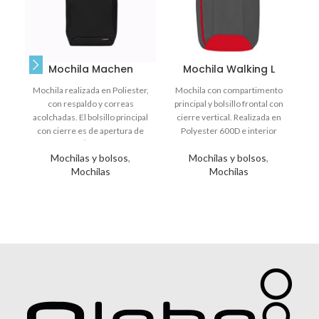
Mochila Machen
Mochila Walking L
Mochila realizada en Poliester,
Mochila con compartimento
L
con respaldo y correas
principal y bolsillo frontal con
acolchadas. El bolsillo principal
cierre vertical. Realizada en
Fa
con cierre es de apertura de
Polyester 600D e interior
180Â°, tiene
forrado. Medidas: 47 x 30 x
p
Mochilas y bolsos
,
Mochilas y bolsos
,
14,5 cm. Capacidad: 20 Lts.
c
Mochilas
Mochilas
4
c
re
t