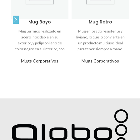
Mug Bayo
Mug Retro
Mug térmico realizado en
Mug enlozado resistente y
acero inoxidable en su
liviano, lo que lo convierte en
re
exterior, y polipropileno de
un producto multiuso ideal
en
color negro en su interior, con
para tener siempre a mano.
d
tapa transparente
Este
Mugs Corporativos
Mugs Corporativos