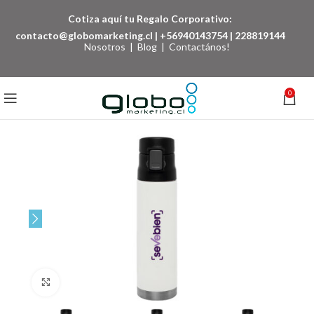
Cotiza aquí tu Regalo Corporativo:
contacto@globomarketing.cl
|
+56940143754
|
228819144
Nosotros
|
Blog
|
Contactános!
0
Click to enlarge