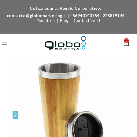
Cotiza aquí tu Regalo Corporativo:
contacto@globomarketing.cl
|
+56940143754
|
228819144
Nosotros
|
Blog
|
Contactános!
0