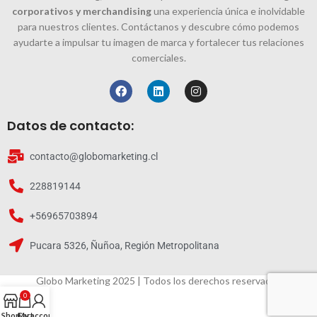
corporativos y merchandising
una experiencia única e inolvidable
para nuestros clientes. Contáctanos y descubre cómo podemos
ayudarte a impulsar tu imagen de marca y fortalecer tus relaciones
comerciales.
Datos de contacto:
contacto@globomarketing.cl
228819144
+56965703894
Pucara 5326, Ñuñoa, Región Metropolitana
Globo Marketing 2025 | Todos los derechos reservados
0
Shop
Cart
My account