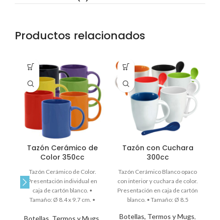
Productos relacionados
Tazón Cerámico de
Tazón con Cuchara
Color 350cc
300cc
Tazón Cerámico de Color.
Tazón Cerámico Blanco opaco
Ta
Presentación individual en
con interior y cuchara de color.
caja de cartón blanco. •
Presentación en caja de cartón
Tamaño: Ø 8.4 x 9.7 cm. •
blanco. • Tamaño: Ø 8.5
Colores:Azul
Botellas, Termos y Mugs
,
Botellas, Termos y Mugs
,
B