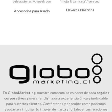
celebraciones. Vuvuzela con
“mojar la camiseta”, “personal
Co
lanyard para colgar.
Llaveros Plásticos
Accesorios para Asado
En
GloboMarketing
, nuestro compromiso es hacer de cada
regalos
corporativos y merchandising
una experiencia única e inolvidable
para nuestros clientes. Contáctanos y descubre cómo podemos
ayudarte a impulsar tu imagen de marca y fortalecer tus relaciones