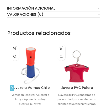
INFORMACIÓN ADICIONAL
VALORACIONES (0)
Productos relacionados
Vuvuzela Vamos Chile
Llavero PVC Polera
Vamos chilenos!!! A alentar a
Llavero de PVC con forma de
la roja. A ponerle ruido y
polera. Ideal para vender a sus
alegría a nuestras
clientes bajo conceptos como