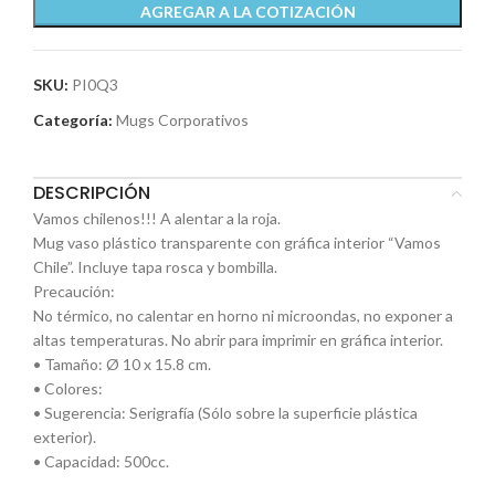
AGREGAR A LA COTIZACIÓN
SKU:
PI0Q3
Categoría:
Mugs Corporativos
DESCRIPCIÓN
Vamos chilenos!!! A alentar a la roja.
Mug vaso plástico transparente con gráfica interior “Vamos
Chile”. Incluye tapa rosca y bombilla.
Precaución:
No térmico, no calentar en horno ni microondas, no exponer a
altas temperaturas. No abrir para imprimir en gráfica interior.
• Tamaño: Ø 10 x 15.8 cm.
• Colores:
• Sugerencia: Serigrafía (Sólo sobre la superficie plástica
exterior).
• Capacidad: 500cc.