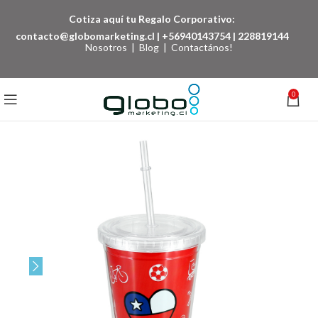
Cotiza aquí tu Regalo Corporativo:
contacto@globomarketing.cl
|
+56940143754
|
228819144
Nosotros
|
Blog
|
Contactános!
0