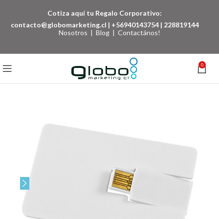
Cotiza aquí tu Regalo Corporativo:
contacto@globomarketing.cl
|
+56940143754
|
228819144
Nosotros
|
Blog
|
Contactános!
0