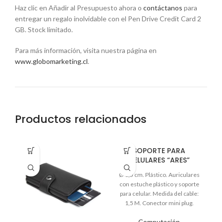
Haz clic en Añadir al Presupuesto ahora o
contáctanos
para
entregar un regalo inolvidable con el Pen Drive Credit Card 2
GB. Stock limitado.
Para más información, visita nuestra página en
www.globomarketing.cl
.
Productos relacionados
SOPORTE PARA
CELULARES “ARES”
Ø 6,5 cm. Plástico. Auriculares
con estuche plástico y soporte
r
para celular. Medida del cable:
1,5 M. Conector mini plug.
Sonido stereo.
Computación