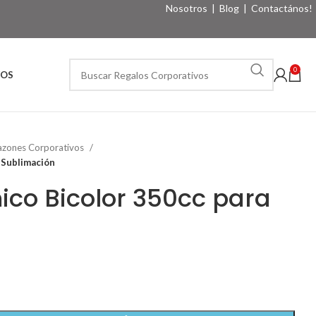
Nosotros
|
Blog
|
Contactános!
0
VOS
azones Corporativos
 Sublimación
co Bicolor 350cc para