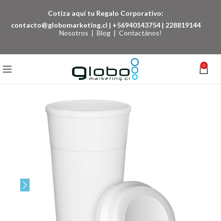
Cotiza aquí tu Regalo Corporativo:
contacto@globomarketing.cl
|
+56940143754
|
228819144
Nosotros
|
Blog
|
Contactános!
0