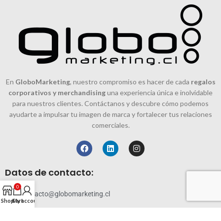
En
GloboMarketing
, nuestro compromiso es hacer de cada
regalos
corporativos y merchandising
una experiencia única e inolvidable
para nuestros clientes. Contáctanos y descubre cómo podemos
ayudarte a impulsar tu imagen de marca y fortalecer tus relaciones
comerciales.
Datos de contacto:
0
contacto@globomarketing.cl
Shop
Cart
My account
228819144