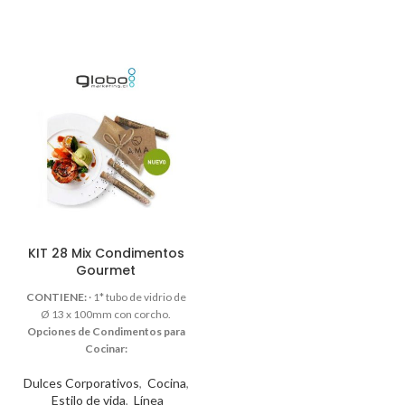
KIT 28 Mix Condimentos
Gourmet
CONTIENE:
Ø
Opciones de Condimentos para
Cocinar:
MIX Chileno
(Merken
Dulces Corporativos
,
Cocina
,
ahumado + Orégano + Ajo en
Estilo de vida
,
Línea
Escamas + Cebollas en