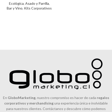
Ecológica
,
Asado y Parrilla
,
Escamas)
Bar y Vino
,
Kits Corporativos
MIX Mexicano
(Ají Cacho Cabra
triturado + Ajo en Escamas +
Semillas de Cilantro + Perejil
deshidratado)
MIX Francés
(Sall al Vino Tinto
+ Romero + Laurel Molido +
Pimienta Negra entera)
Cantidad
Mínima:
En
GloboMarketing
, nuestro compromiso es hacer de cada
regalos
corporativos y merchandising
una experiencia única e inolvidable
para nuestros clientes. Contáctanos y descubre cómo podemos