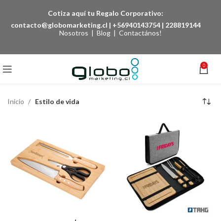
Cotiza aquí tu Regalo Corporativo:
contacto@globomarketing.cl
|
+56940143754
|
228819144
Nosotros
|
Blog
|
Contactános!
0
Inicio
Estilo de vida