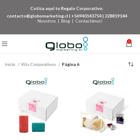
Cotiza aquí tu Regalo Corporativo:
contacto@globomarketing.cl
|
+56940143754
|
228819144
Nosotros
|
Blog
|
Contactános!
0
Inicio
Kits Corporativos
Página 6