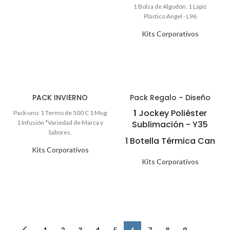
Kits Corporativos
PACK INVIERNO
Pack Regalo – Diseño
1
Jockey Poliéster
Sublimación - Y35
1 Botella Térmica Can
Kits Corporativos
Sublimación - Y11
Kits Corporativos
1 Tarjeta de Saludo.
1 Caja Kraft.
←
1
2
3
4
5
6
7
8
9
→