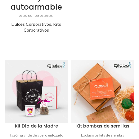
autoarmable
con asas,
Dulces Corporativos
,
Kits
25x20x12 cm
Corporativos
Tazón
Cerámico
Sublimación
320cc
Kit Día de la Madre
Kit bombas de semillas