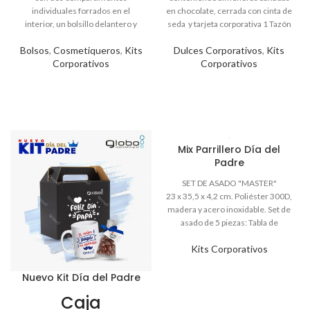
Bolsos
,
Cosmetiqueros
,
Kits
Dulces Corporativos
,
Kits
Corporativos
Corporativos
Mix Parrillero Día del
Padre
SET DE ASADO "MASTER"
23 x 35,5 x 4,2 cm. Poliéster 300D,
madera y acero inoxidable. Set de
asado de 5 piezas: Tabla de
madera 32,5 x 21,5 x 1,1 cm.
Kits Corporativos
Tenedor asador, cuchilla, cuchillo
y chaira para afilar,
todo con
mango de madera barnizados.
Nuevo Kit Día del Padre
Caja