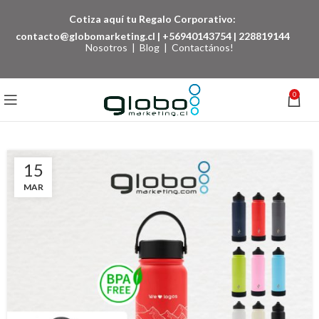
Cotiza aquí tu Regalo Corporativo:
contacto@globomarketing.cl
|
+56940143754
|
228819144
Nosotros
|
Blog
|
Contactános!
0
15
MAR