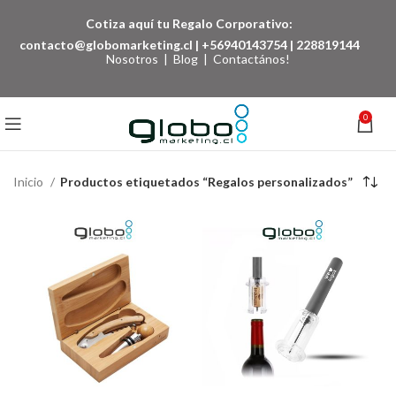
Cotiza aquí tu Regalo Corporativo:
contacto@globomarketing.cl
|
+56940143754
|
228819144
Nosotros
|
Blog
|
Contactános!
0
Inicio
Productos etiquetados “Regalos personalizados”