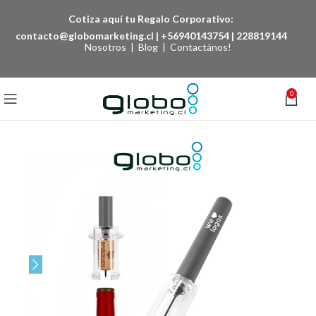
Cotiza aquí tu Regalo Corporativo:
contacto@globomarketing.cl
|
+56940143754
|
228819144
Nosotros
|
Blog
|
Contactános!
0