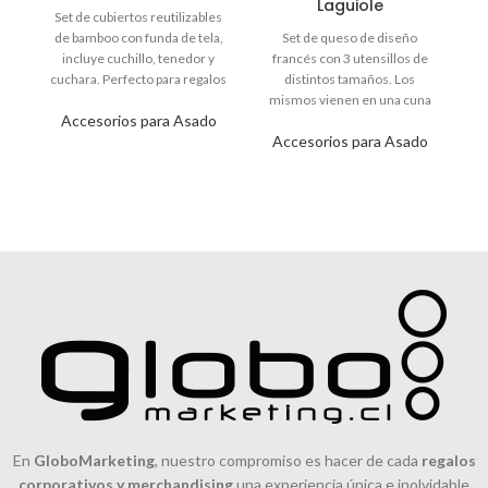
Laguiole
Set de cubiertos reutilizables
de bamboo con funda de tela,
Set de queso de diseño
re
incluye cuchillo, tenedor y
francés con 3 utensillos de
cuchara. Perfecto para regalos
distintos tamaños. Los
corporativos sostenibles.
mismos vienen en una cuna
Accesorios para Asado
M
de madera.
ví
Accesorios para Asado
di
te
En
GloboMarketing
, nuestro compromiso es hacer de cada
regalos
corporativos y merchandising
una experiencia única e inolvidable