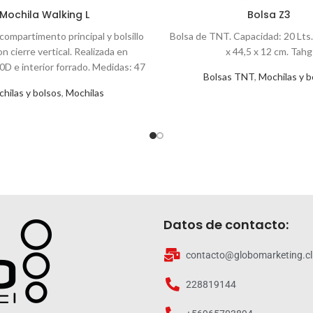
Mochila Walking L
Bolsa Z3
compartimento principal y bolsillo
Bolsa de TNT. Capacidad: 20 Lts
on cierre vertical. Realizada en
x 44,5 x 12 cm. Tahg
0D e interior forrado. Medidas: 47
Bolsas TNT
,
Mochilas y b
 14,5 cm. Capacidad: 20 Lts.
hilas y bolsos
,
Mochilas
Datos de contacto:
contacto@globomarketing.cl
228819144