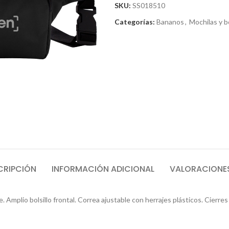
SKU:
SS018510
Categorías:
Bananos
,
Mochilas y b
CRIPCIÓN
INFORMACIÓN ADICIONAL
VALORACIONES
lio bolsillo frontal. Correa ajustable con herrajes plásticos. Cierres y