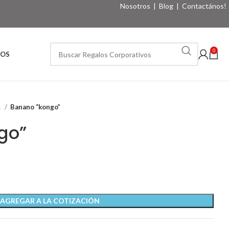
Nosotros
|
Blog
|
Contactános!
0
VOS
s
Banano “kongo”
go”
AGREGAR A LA COTIZACIÓN