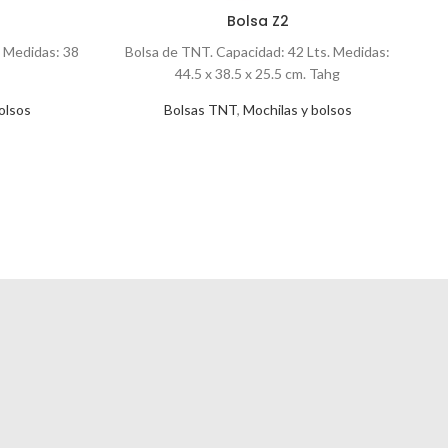
Bolsa Z2
. Medidas: 38
Bolsa de TNT. Capacidad: 42 Lts. Medidas:
E
44.5 x 38.5 x 25.5 cm. Tahg
d
r
olsos
Bolsas TNT
,
Mochilas y bolsos