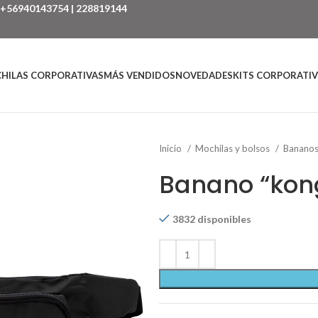
+56940143754
|
228819144
HILAS CORPORATIVAS
MÁS VENDIDOS
NOVEDADES
KITS CORPORATI
Inicio
Mochilas y bolsos
Banano
Banano “kon
3832 disponibles