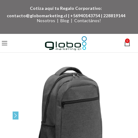
Cotiza aquí tu Regalo Corporativo:
contacto@globomarketing.cl
|
+56940143754
|
228819144
Nosotros
|
Blog
|
Contactános!
0