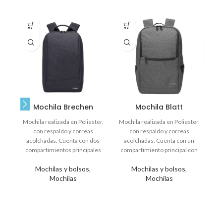
Mochila Brechen
Mochila Blatt
Mochila realizada en Poliester,
Mochila realizada en Poliester,
con respaldo y correas
con respaldo y correas
em
acolchadas. Cuenta con dos
acolchadas. Cuenta con un
F
compartimientos principales
compartimiento principal con
es
con cierre, uno de ellos
cierre, tiene un espacio
Mochilas y bolsos
,
Mochilas y bolsos
,
completamente
especialmente
Mochilas
Mochilas