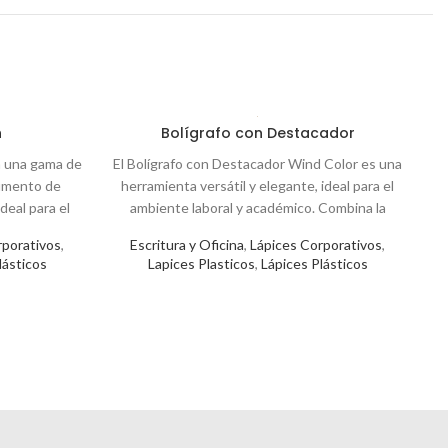
h
Bolígrafo con Destacador
en una gama de
El Bolígrafo con Destacador Wind Color es una
D
rumento de
herramienta versátil y elegante, ideal para el
i
deal para el
ambiente laboral y académico. Combina la
v
rte de regalos
funcionalidad de un bolígrafo de escritura azul
rporativos
,
Escritura y Oficina
,
Lápices Corporativos
,
bina estilo y
con un destacador, disponible en varios
lásticos
Lapices Plasticos
,
Lápices Plásticos
 Rojo (03),
colores vibrantes. Colores: Azul (02), Rojo (03),
p
ro (08).
Naranjo (04), Amarillo (05), Verde (06).