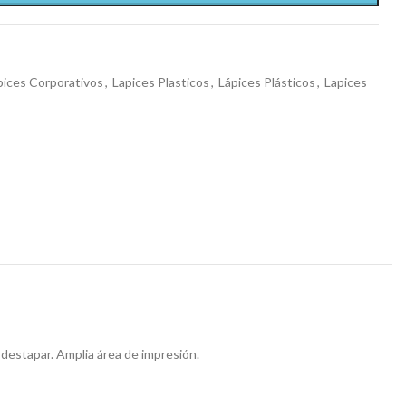
pices Corporativos
,
Lapices Plasticos
,
Lápices Plásticos
,
Lapices
a destapar. Amplia área de impresión.