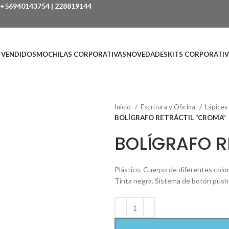
+56940143754
|
228819144
 VENDIDOS
MOCHILAS CORPORATIVAS
NOVEDADES
KITS CORPORATI
Inicio
Escritura y Oficina
Lápices
BOLÍGRAFO RETRÁCTIL “CROMA”
BOLÍGRAFO R
Plástico. Cuerpo de diferentes colore
Tinta negra. Sistema de botón push 