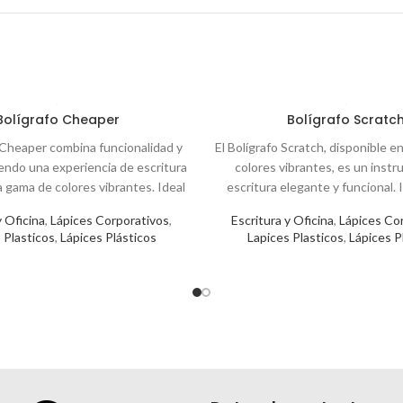
Bolígrafo Cheaper
Bolígrafo Scratc
o Cheaper combina funcionalidad y
El Bolígrafo Scratch, disponible 
iendo una experiencia de escritura
colores vibrantes, es un inst
 gama de colores vibrantes. Ideal
escritura elegante y funcional. I
 el entorno corporativo y
uso diario en la oficina o como pa
y Oficina
,
Lápices Corporativos
,
Escritura y Oficina
,
Lápices Co
ores: Azul (02), Rojo (03), Naranjo
corporativos, este bolígrafo com
 Plasticos
,
Lápices Plásticos
Lapices Plasticos
,
Lápices P
 (05), Verde (06), Gris (07), Morado
practicidad. Colores: Azul (02),
(25).
Naranjo (04), Verde (06), Neg