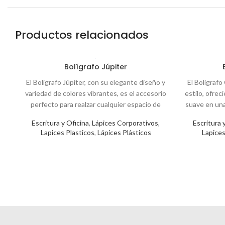
Productos relacionados
Bolígrafo Júpiter
El Bolígrafo Júpiter, con su elegante diseño y
El Bolígraf
variedad de colores vibrantes, es el accesorio
estilo, ofrec
perfecto para realzar cualquier espacio de
suave en una
trabajo. Su tinta azul garantiza una escritura
para
Escritura y Oficina
,
Lápices Corporativos
,
Escritura 
fluida y consistente, ideal para profesionales y
personal. Col
Lapices Plasticos
,
Lápices Plásticos
Lapices
amantes de la escritura.
(04), Amarillo