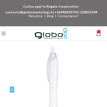
Cotiza aquí tu Regalo Corporativo:
contacto@globomarketing.cl
|
+56940143754
|
228819144
Nosotros
|
Blog
|
Contactános!
0