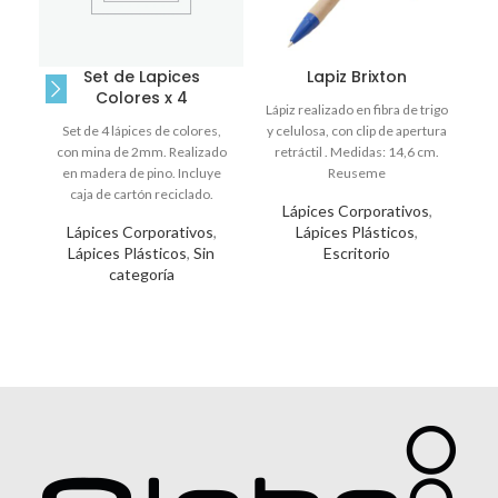
Set de Lapices
Lapiz Brixton
Colores x 4
Lápiz realizado en fibra de trigo
Lá
Set de 4 lápices de colores,
y celulosa, con clip de apertura
con mina de 2mm. Realizado
retráctil . Medidas: 14,6 cm.
Ap
en madera de pino. Incluye
Reuseme
caja de cartón reciclado.
Lápices Corporativos
,
Lápices Corporativos
,
Lápices Plásticos
,
Lápices Plásticos
,
Sin
Escritorio
categoría