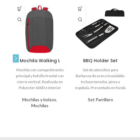
Mochila Walking L
BBQ Holder Set
Mochila con compartimento
Set de utensilios para
principal y bolsillo frontal con
Barbacoa de acero inoxidable.
al
cierre vertical. Realizada en
Incluye tenedor, pinza y
Polyester 600D e interior
espátula. Presentado en funda
forrado. Medidas: 47 x 30 x
con cierre.: 40 x
Mochilas y bolsos
,
Set Parrillero
14,5 cm. Capacidad: 20 Lts.
Mochilas