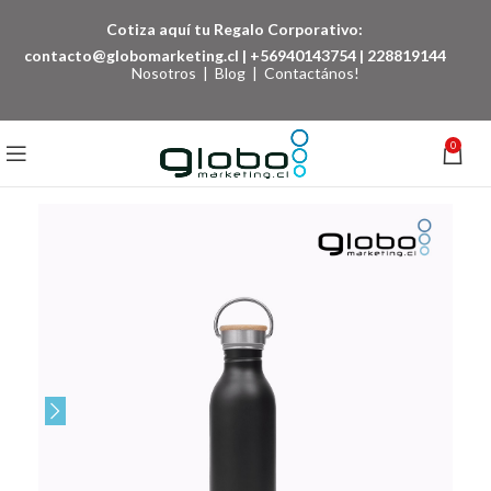
Cotiza aquí tu Regalo Corporativo:
contacto@globomarketing.cl
|
+56940143754
|
228819144
Nosotros
|
Blog
|
Contactános!
0