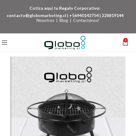
Cotiza aquí tu Regalo Corporativo:
contacto@globomarketing.cl
|
+56940143754
|
228819144
Nosotros
|
Blog
|
Contactános!
0