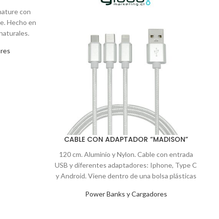
nature con
ne. Hecho en
aturales.
po
res
1
Pr
co
CABLE CON ADAPTADOR “MADISON”
120 cm. Aluminio y Nylon. Cable con entrada
USB y diferentes adaptadores: Iphone, Type C
y Android. Viene dentro de una bolsa plásticas
con cierre ziploc.
Power Banks y Cargadores