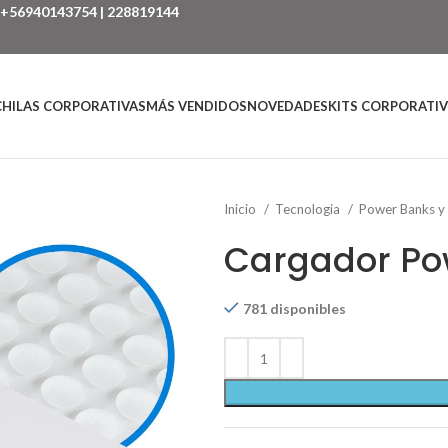
+56940143754
|
228819144
HILAS CORPORATIVAS
MÁS VENDIDOS
NOVEDADES
KITS CORPORATI
Inicio
Tecnologia
Power Banks y
Cargador Po
781 disponibles