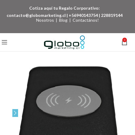
Cotiza aquí tu Regalo Corporativo:
contacto@globomarketing.cl
|
+56940143754
|
228819144
Nosotros
|
Blog
|
Contactános!
0