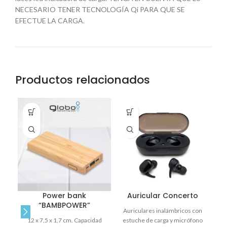
NECESARIO TENER TECNOLOGÍA Qi PARA QUE SE
EFECTUE LA CARGA.
Productos relacionados
Ca
1
C
T
1A
Power bank
Auricular Concerto
c
“BAMBPOWER”
E
Auriculares inalámbricos con
12 x 7,5 x 1,7 cm. Capacidad
estuche de carga y micrófono