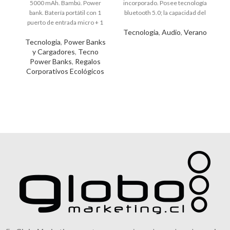
5000 mAh. Bambú. Power
incorporado. Posee tecnología
bank. Batería portátil con 1
bluetooth 5.0; la capacidad del
puerto de entrada micro + 1
auricular es de 55mAh
Tecnologia
,
Audio
,
Verano
tipo C y 1 puerto de salida USB.
Tecnologia
,
Power Banks
Entrada y salida: 5V/2A.
y Cargadores
,
Tecno
Indicador de potencia de 4
Power Banks
,
Regalos
leds. Cable de carga USB tipo C
Corporativos Ecológicos
de 30cm de largo en color
blanco. Tiene múltiples
protecciones (protección de
carga y descarga, protección
de sobrecarga y protección de
corto circuito). Presentación
en caja de regalo kraft.