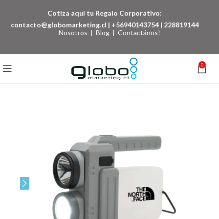
Cotiza aquí tu Regalo Corporativo:
contacto@globomarketing.cl
|
+56940143754
|
228819144
Nosotros
|
Blog
|
Contactános!
0