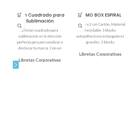
Imán Cuadrado para
MEMO BOX ESPIRAL
M
Sublimación
7 x 7,5 x 2 cm Cartón. Material
El imán cuadrado para
reciclable. 5 blocks
sublimación es la elección
autoadhesivosrectangulares
perfecta para personalizar y
grandes. 5 blocks
destacar tu marca. Con un
autoadhesivos rectangulares
a
Libretas Corporativas
tamaño de 9.5 x 9.5 cm y
chicos. Anillado.
ch
Libretas Corporativas
puntas redondeadas, es ideal
para refrigeradores y
superficies metálicas. Es un
excelente regalo corporativo,
perfecto para fidelizar clientes
y fortalecer la relación con tus
colaboradores.