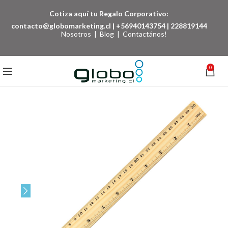
Cotiza aquí tu Regalo Corporativo:
contacto@globomarketing.cl
|
+56940143754
|
228819144
Nosotros
|
Blog
|
Contactános!
0