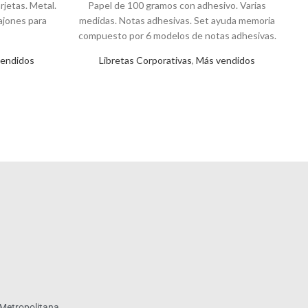
rjetas. Metal.
Papel de 100 gramos con adhesivo. Varias
2
ajones para
medidas. Notas adhesivas. Set ayuda memoria
c
compuesto por 6 modelos de notas adhesivas.
endidos
Libretas Corporativas
,
Más vendidos
Metropolitana