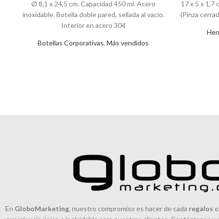
Ø 8,1 x 24,5 cm. Capacidad 450 ml. Acero
17 x 5 x 1,7 
inoxidable. Botella doble pared, sellada al vacío.
(Pinza cerra
Interior en acero 304
Her
Botellas Corporativas
,
Más vendidos
En
GloboMarketing
, nuestro compromiso es hacer de cada
regalos c