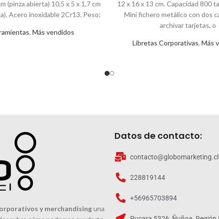
cm (pinza abierta) 10,5 x 5 x 1,7 cm
12 x 16 x 13 cm. Capacidad 800 ta
da). Acero inoxidable 2Cr13. Peso:
Mini fichero metálico con dos c
archivar tarjetas, o
ramientas
,
Más vendidos
Libretas Corporativas
,
Más v
Datos de contacto:
contacto@globomarketing.cl
228819144
+56965703894
orporativos y merchandising
una
Pucara 5326, Ñuñoa, Región 