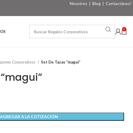
Nosotros
|
Blog
|
Contactános!
0
VOS
azones Corporativos
Set De Tazas “magui”
 “magui”
AGREGAR A LA COTIZACIÓN