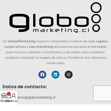
En
GloboMarketing
, nuestro compromiso es hacer de cada
regalos
corporativos y merchandising
una experiencia única e inolvidable
para nuestros clientes. Contáctanos y descubre cómo podemos
ayudarte a impulsar tu imagen de marca y fortalecer tus relaciones
comerciales.
Datos de contacto:
0
contacto@globomarketing.cl
Shop
Cart
My account
228819144