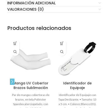
INFORMACIÓN ADICIONAL
VALORACIONES (0)
Productos relacionados
Manga UV Cobertor
Identificador de
Brazos Sublimación
Equipaje
P
Par de mangas cobertoras de
Identificador de Equipaje con
brazos, en tela Poliéster
Tapa Deslizante. • Tamaño: 13
Spandex aterciopelado, con
x 5 cm. • Colores:Blanco (01).
Co