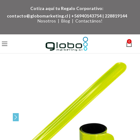
Cotiza aquí tu Regalo Corporativo:
contacto@globomarketing.cl
|
+56940143754
|
228819144
Nosotros
|
Blog
|
Contactános!
0