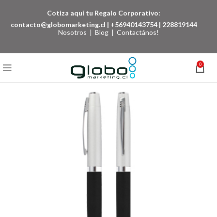
Cotiza aquí tu Regalo Corporativo:
contacto@globomarketing.cl
|
+56940143754
|
228819144
Nosotros
|
Blog
|
Contactános!
0