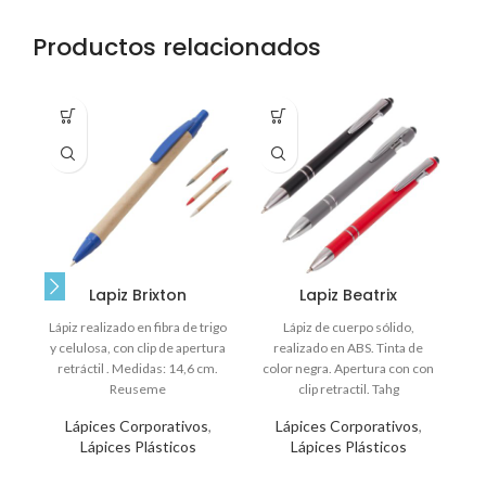
Productos relacionados
el
c
cu
es
Lapiz Brixton
Lapiz Beatrix
c
Lápiz realizado en fibra de trigo
Lápiz de cuerpo sólido,
c
y celulosa, con clip de apertura
realizado en ABS. Tinta de
(
retráctil . Medidas: 14,6 cm.
color negra. Apertura con con
Reuseme
clip retractil. Tahg
Lápices Corporativos
,
Lápices Corporativos
,
Lápices Plásticos
Lápices Plásticos