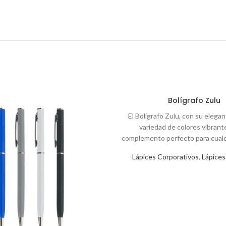
Bolígrafo Zulu
El Bolígrafo Zulu, con su elega
variedad de colores vibrante
complemento perfecto para cual
de trabajo o estudio. Su tinta az
Lápices Corporativos
,
Lápices
una escritura suave y consistent
notas importantes y docu
corporativos. Colores: Azul (02)
Naranjo (04), Amarillo (05), Verd
(08), Calipso (18), Morado