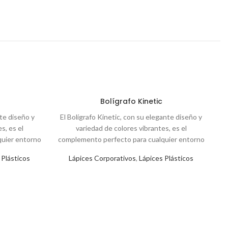
Bolígrafo Kinetic
nte diseño y
El Bolígrafo Kinetic, con su elegante diseño y
s, es el
variedad de colores vibrantes, es el
quier entorno
complemento perfecto para cualquier entorno
ul garantiza
de oficina o regalo corporativo. Su escritura
 Plásticos
Lápices Corporativos
,
Lápices Plásticos
e, ideal para
fluida y cómoda empuñadura lo convierten en
mentos
una elección práctica y estilizada. Colores: Azul
, Rojo (03),
(02), Rojo (03), Naranjo (04) Verde (06), Negro
e (06), Negro
(08), Morado (25).
(
 (25).
s