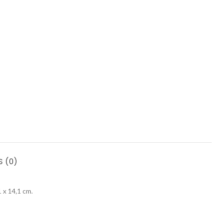
 (0)
 x 14,1 cm.