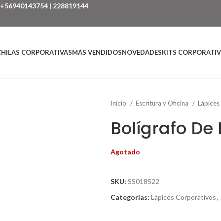
+56940143754
|
228819144
HILAS CORPORATIVAS
MÁS VENDIDOS
NOVEDADES
KITS CORPORATI
Inicio
Escritura y Oficina
Lápices
Bolígrafo De
Agotado
SKU:
SS018522
Categorías:
Lápices Corporativos
,